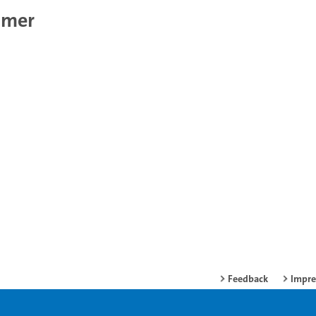
mmer
Feedback
Impr