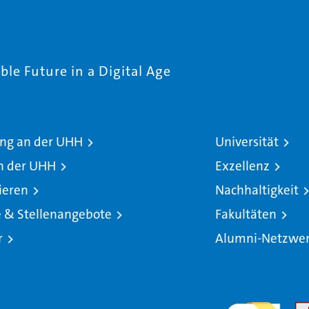
le Future in a Digital Age
ng an der UHH
Universität
n der UHH
Exzellenz
ieren
Nachhaltigkeit
e & Stellenangebote
Fakultäten
r
Alumni-Netzwe